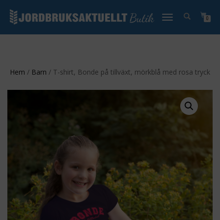
SLÅ
0
PÅ/AV
NAVIGERING
Hem
/
Barn
/ T-shirt, Bonde på tillväxt, mörkblå med rosa tryck