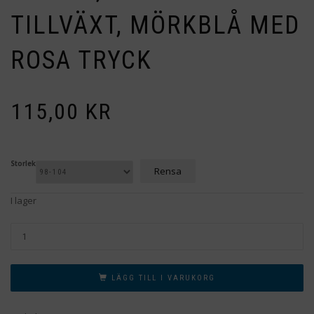
TILLVÄXT, MÖRKBLÅ MED
ROSA TRYCK
115,00
KR
Storlek
Rensa
I lager
LÄGG TILL I VARUKORG