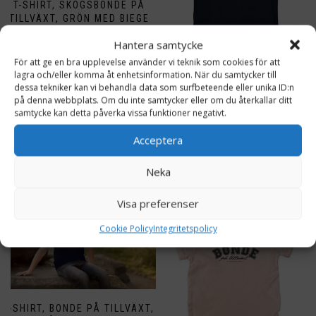
T-SHIRT, SKOGSBONDE PÅ
TILLVÄXT, GRÖN MED BIEGE
TRYCK
Hantera samtycke
115,00
KR
För att ge en bra upplevelse använder vi teknik som cookies för att
lagra och/eller komma åt enhetsinformation. När du samtycker till
T-SHIRT UNISEX, MÖRKBLÅ,
VÄLJ ALTERNATIV
dessa tekniker kan vi behandla data som surfbeteende eller unika ID:n
BEIGE TRYCK
på denna webbplats. Om du inte samtycker eller om du återkallar ditt
Den
115,00
KR
samtycke kan detta påverka vissa funktioner negativt.
här
produkten
VÄLJ ALTERNATIV
Acceptera
har
flera
Den
Neka
varianter.
här
De
produkten
olika
Visa preferenser
har
alternativen
flera
Cookie Policy
Integritetspolicy
kan
varianter.
väljas
De
på
olika
produktsidan
alternativen
kan
väljas
T-SHIRT, BONDE PÅ TILLVÄXT,
på