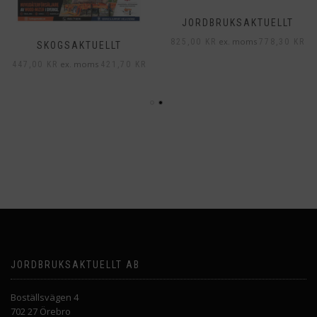
SKOGSAKTUELLT
JORDBRUKSAKTUELLT
ex. moms
ex. moms
447,00
KR
421,70
KR
825,00
KR
778,30
KR
JORDBRUKSAKTUELLT AB
Boställsvägen 4
702 27 Örebro