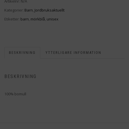
Artikelnr:
N/A
Kategorier:
Barn
,
Jordbruksaktuellt
Etiketter:
barn
,
mörkblå
,
unisex
BESKRIVNING
YTTERLIGARE INFORMATION
BESKRIVNING
100% bomull